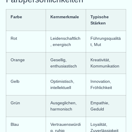
Farbe
Kernmerkmale
Typische
Stärken
Rot
Leidenschaftlich
Führungsqualitä
, energisch
t, Mut
Orange
Gesellig,
Kreativität,
enthusiastisch
Kommunikation
Gelb
Optimistisch,
Innovation,
intellektuell
Fröhlichkeit
Grün
Ausgeglichen,
Empathie,
harmonisch
Geduld
Blau
Vertrauenswürdi
Loyalität,
g, ruhig
Zuverlässigkeit