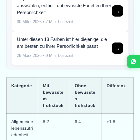
auswählen, enthüllt unbewusste Facetten Ihrer
→
Persönlichkeit
30 März 2026
• 7 Min. Lesezeit
Unter diesen 13 Farben ist hier diejenige, die
am besten zu Ihrer Persönlichkeit passt
→
29 März 2026
• 9 Min. Lesezeit
Kategorie
Mit
Ohne
Differenz
bewusste
bewusste
m
s
frühstück
frühstück
Allgemeine
8.2
6.4
+1.8
lebenszufri
edenheit