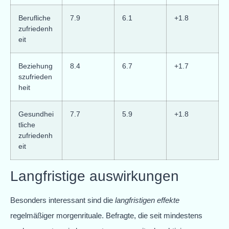
Berufliche
7.9
6.1
+1.8
zufriedenh
eit
Beziehung
8.4
6.7
+1.7
szufrieden
heit
Gesundhei
7.7
5.9
+1.8
tliche
zufriedenh
eit
Langfristige auswirkungen
Besonders interessant sind die
langfristigen effekte
regelmäßiger morgenrituale. Befragte, die seit mindestens