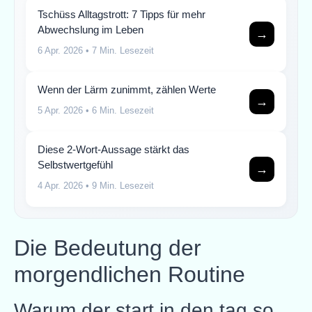
Tschüss Alltagstrott: 7 Tipps für mehr
Abwechslung im Leben
→
6 Apr. 2026
• 7 Min. Lesezeit
Wenn der Lärm zunimmt, zählen Werte
→
5 Apr. 2026
• 6 Min. Lesezeit
Diese 2-Wort-Aussage stärkt das
Selbstwertgefühl
→
4 Apr. 2026
• 9 Min. Lesezeit
Die Bedeutung der
morgendlichen Routine
Warum der start in den tag so