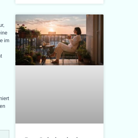
r,
eine
se im
t
niert
hen