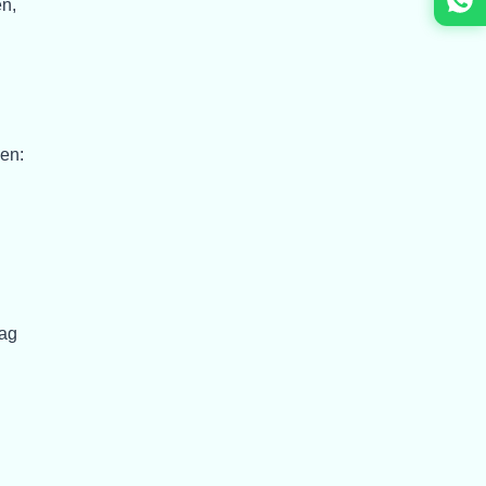
en,
hen:
lag