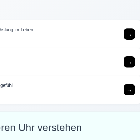
chslung im Leben
→
→
gefühl
→
eren Uhr verstehen