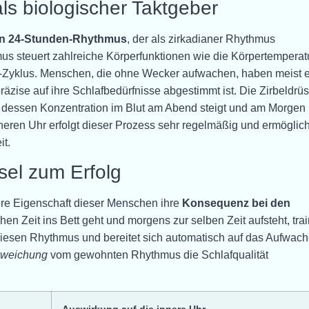
ls biologischer Taktgeber
en 24-Stunden-Rhythmus
, der als zirkadianer Rhythmus
us steuert zahlreiche Körperfunktionen wie die Körpertemperatu
Zyklus. Menschen, die ohne Wecker aufwachen, haben meist 
präzise auf ihre Schlafbedürfnisse abgestimmt ist. Die Zirbeldrü
, dessen Konzentration im Blut am Abend steigt und am Morgen
nneren Uhr erfolgt dieser Prozess sehr regelmäßig und ermöglich
t.
sel zum Erfolg
ere Eigenschaft dieser Menschen ihre
Konsequenz bei den
en Zeit ins Bett geht und morgens zur selben Zeit aufsteht, trai
diesen Rhythmus und bereitet sich automatisch auf das Aufwac
bweichung
vom gewohnten Rhythmus die Schlafqualität
Auswirkung auf die innere Uhr